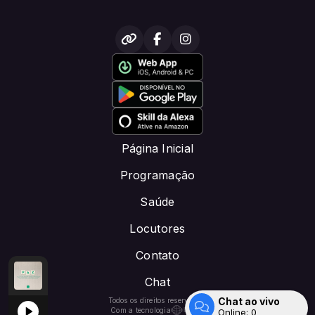
Página Inicial
Programação
Saúde
Locutores
Contato
Chat
cutor padrao
josegusto
Cover Felipe salvaon - salmo 121, música yeshua josegusto
TARDE DE ADORAÇÃO E LOUVOR -DOE PIX: CRISTOFM.NET@
Chat ao vivo
Todos os direitos reservados.
Com a tecnologia
Online:
0