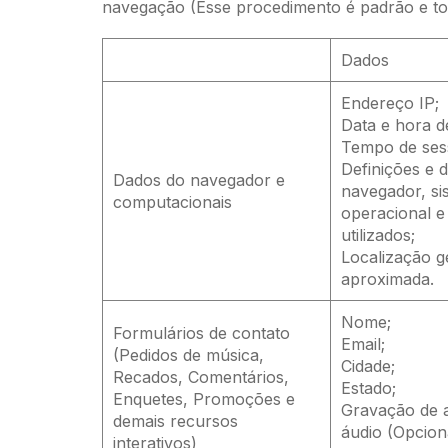
navegação (Esse procedimento é padrão e todo
Dados
Endereço IP;
Data e hora d
Tempo de ses
Definições e 
Dados do navegador e
navegador, si
computacionais
operacional 
utilizados;
Localização g
aproximada.
Nome;
Formulários de contato
Email;
(Pedidos de música,
Cidade;
Recados, Comentários,
Estado;
Enquetes, Promoções e
Gravação de 
demais recursos
áudio (Opciona
interativos)