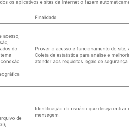
s os aplicativos e sites da Internet o fazem automaticament
Finalidade
e acesso;
são;
dados do
Prover o acesso e funcionamento do site, a
stema
Coleta de estatística para análise e melhor
e conexão
atender aos requisitos legais de segurança
eográfica
Identificação do usuário que deseja entra
mensagem.
arquivo de
l);